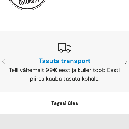
Tasuta transport
Eelmine
Jä
Telli vähemalt 99€ eest ja kuller toob Eesti
piires kauba tasuta kohale.
Tagasi üles