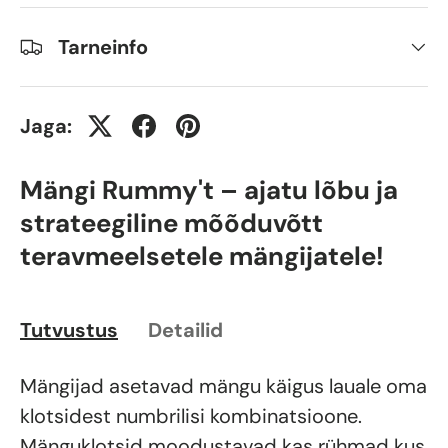
Tarneinfo
Jaga:
Mängi Rummy't – ajatu lõbu ja
strateegiline mõõduvõtt
teravmeelsetele mängijatele!
Tutvustus
Detailid
Mängijad asetavad mängu käigus lauale oma
klotsidest numbrilisi kombinatsioone.
Mänguklotsid moodustavad kas rühmad kus