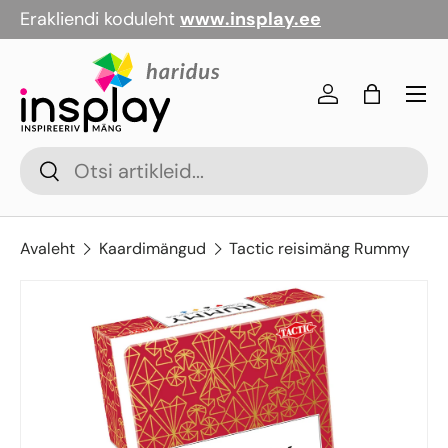
Erakliendi koduleht
www.insplay.ee
Jäta vahele
Menü
Logi sisse
Kott
Otsi
Otsi
Avaleht
Kaardimängud
Tactic reisimäng Rummy