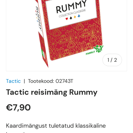
of
1
/
2
Tactic
|
Tootekood:
02743T
Tactic reisimäng Rummy
€7,90
Kaardimängust tuletatud klassikaline