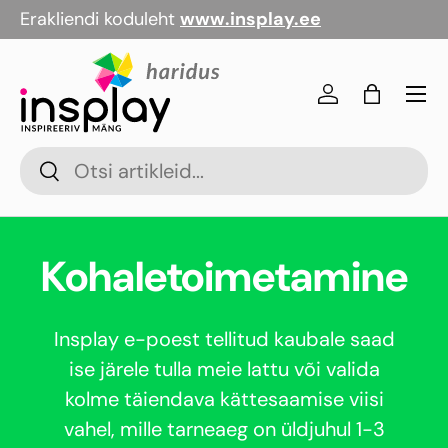
Erakliendi koduleht
www.insplay.ee
Jäta vahele
Menü
Logi sisse
Kott
Otsi
Otsi
Kohaletoimetamine
Insplay e-poest tellitud kaubale saad
ise järele tulla meie lattu või valida
kolme täiendava kättesaamise viisi
vahel, mille tarneaeg on üldjuhul 1-3