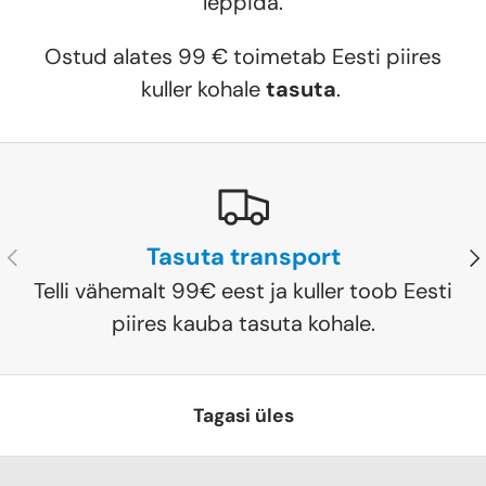
leppida.
Ostud alates 99 € toimetab Eesti piires
kuller kohale
tasuta
.
Tasuta transport
Eelmine
Jä
Telli vähemalt 99€ eest ja kuller toob Eesti
piires kauba tasuta kohale.
Tagasi üles