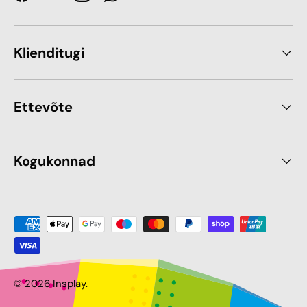
Facebook
YouTube
Instagram
WhatsApp
Klienditugi
Ettevõte
Kogukonnad
Makseviis sobib
© 2026
Insplay
.