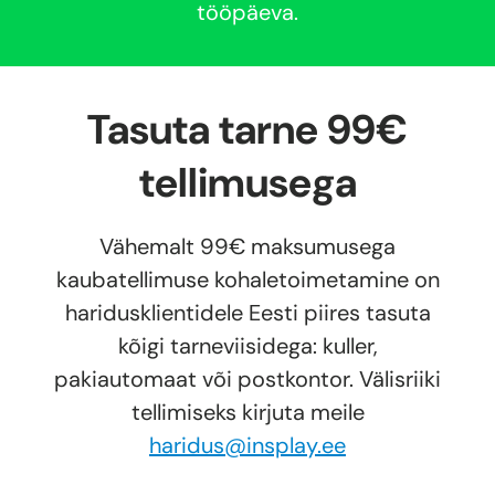
tööpäeva.
Tasuta tarne 99€
tellimusega
Vähemalt 99€ maksumusega
kaubatellimuse kohaletoimetamine on
haridusklientidele Eesti piires tasuta
kõigi tarneviisidega: kuller,
pakiautomaat või postkontor. Välisriiki
tellimiseks kirjuta meile
haridus@insplay.ee