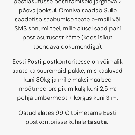
postiasutusse postitamisele järgneva 2
päeva jooksul. Omniva saadab Sulle
saadetise saabumise teate e-maili või
SMS sõnumi teel, mille alusel saad paki
postiasutusest kätte (koos isikut
tõendava dokumendiga).
Eesti Posti postkontoritesse on võimalik
saata ka suuremaid pakke, mis kaaluvad
kuni 30kg ja mille maksimaalsed
mõõtmed on: pikim külg kuni 2,5 m;
põhja ümbermõõt + kõrgus kuni 3 m.
Ostud alates 99 € toimetame Eesti
postkontorisse kohale
tasuta
.