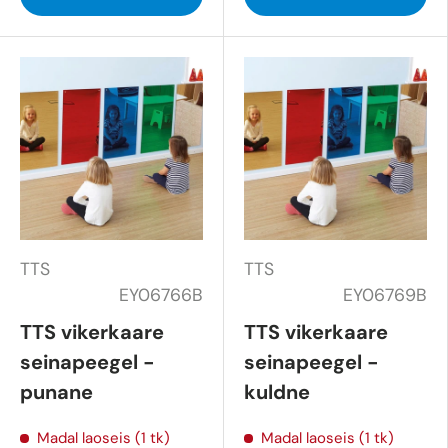
TTS
TTS
EY06766B
EY06769B
TTS vikerkaare
TTS vikerkaare
seinapeegel -
seinapeegel -
punane
kuldne
Madal laoseis (1 tk)
Madal laoseis (1 tk)