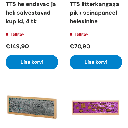
TTS helendavad ja
TTS litterkangaga
heli salvestavad
pikk seinapaneel -
kuplid, 4 tk
helesinine
Tellitav
Tellitav
€149,90
€70,90
Lisa korvi
Lisa korvi