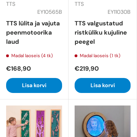
TTS
TTS
EY10565B
EY11030B
TTS lülita ja vajuta
TTS valgustatud
peenmotoorika
ristküliku kujuline
laud
peegel
Madal laoseis (4 tk)
Madal laoseis (1 tk)
€168,90
€219,90
Lisa korvi
Lisa korvi