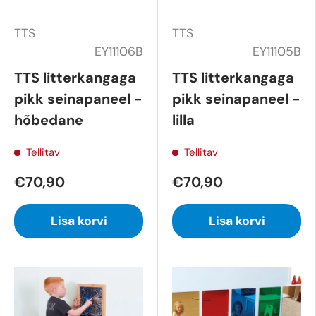
TTS
TTS
EY11106B
EY11105B
TTS litterkangaga
TTS litterkangaga
pikk seinapaneel -
pikk seinapaneel -
hõbedane
lilla
Tellitav
Tellitav
€70,90
€70,90
Lisa korvi
Lisa korvi