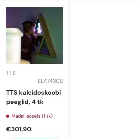
TTS
EL47430B
TTS kaleidoskoobi
peeglid, 4 tk
Madal laoseis (1 tk)
€301,90