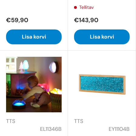
Tellitav
€59,90
€143,90
Lisa korvi
Lisa korvi
TTS
TTS
EL11346B
EY11104B