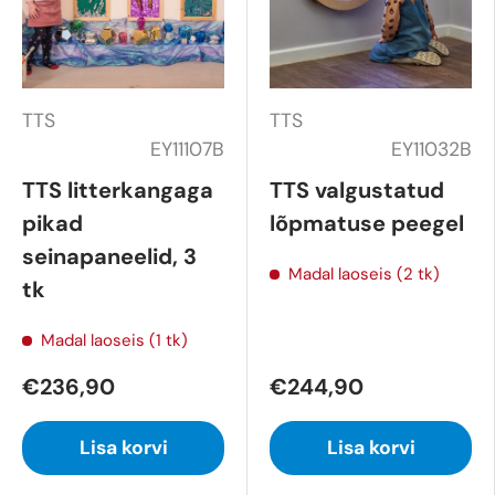
TTS
TTS
EY11107B
EY11032B
TTS litterkangaga
TTS valgustatud
pikad
lõpmatuse peegel
seinapaneelid, 3
Madal laoseis (2 tk)
tk
Madal laoseis (1 tk)
€236,90
€244,90
Lisa korvi
Lisa korvi