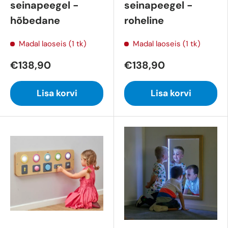
seinapeegel -
seinapeegel -
hõbedane
roheline
Madal laoseis (1 tk)
Madal laoseis (1 tk)
€138,90
€138,90
Lisa korvi
Lisa korvi