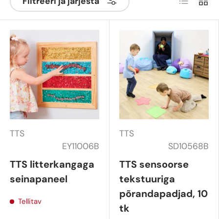
Filtreeri ja järjesta
TTS
TTS
EY11006B
SD10568B
TTS litterkangaga
TTS sensoorse
seinapaneel
tekstuuriga
põrandapadjad, 10
Tellitav
tk