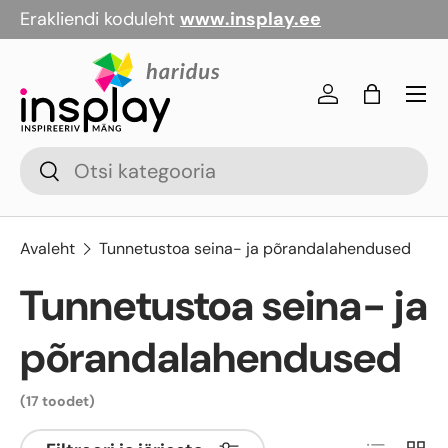
Erakliendi koduleht
www.insplay.ee
Jäta vahele
Menü
Logi sisse
Kott
Otsi
Otsi
Avaleht
Tunnetustoa seina- ja põrandalahendused
Tunnetustoa seina- ja
põrandalahendused
(17 toodet)
Nimekiri
Galer