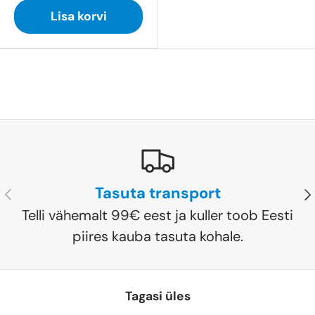
Lisa korvi
Tasuta transport
Eelmine
Jä
Telli vähemalt 99€ eest ja kuller toob Eesti
piires kauba tasuta kohale.
Tagasi üles