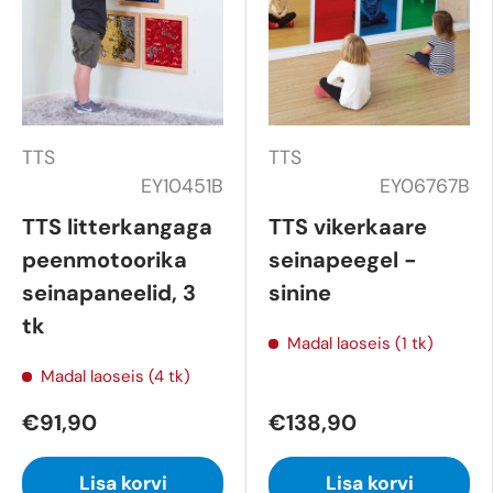
TTS
TTS
EY10451B
EY06767B
TTS litterkangaga
TTS vikerkaare
peenmotoorika
seinapeegel -
seinapaneelid, 3
sinine
tk
Madal laoseis (1 tk)
Madal laoseis (4 tk)
€91,90
€138,90
Lisa korvi
Lisa korvi