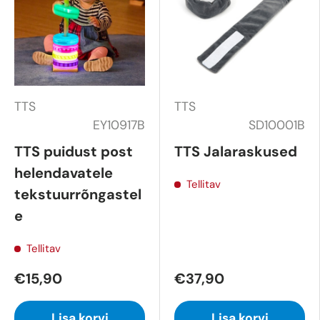
TTS
TTS
EY10917B
SD10001B
TTS puidust post
TTS Jalaraskused
helendavatele
Tellitav
tekstuurrõngastel
e
Tellitav
€15,90
€37,90
Lisa korvi
Lisa korvi