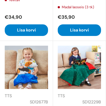
Madal laoseis (3 tk)
€34,90
€35,90
Lisa korvi
Lisa korvi
TTS
TTS
SD12677B
SD12229B