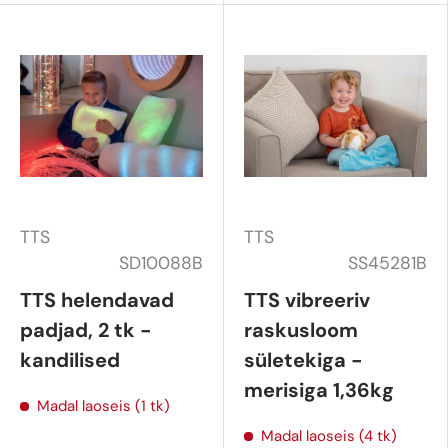
TTS
TTS
SD10088B
SS45281B
TTS helendavad
TTS vibreeriv
padjad, 2 tk -
raskusloom
kandilised
sületekiga -
merisiga 1,36kg
Madal laoseis (1 tk)
Madal laoseis (4 tk)