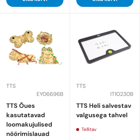
TTS
TTS
EY06696B
IT10230B
TTS Õues
TTS Heli salvestav
kasutatavad
valgusega tahvel
loomakujulised
Tellitav
nöörimislauad