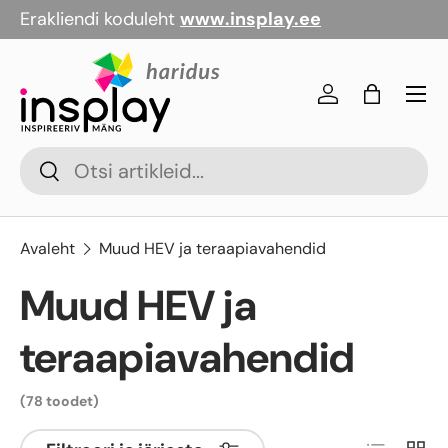
Erakliendi koduleht
www.insplay.ee
Jäta vahele
Menü
Logi sisse
Kott
Otsi
Otsi
Avaleht
Muud HEV ja teraapiavahendid
Muud HEV ja
teraapiavahendid
(78 toodet)
Nimekiri
Galer