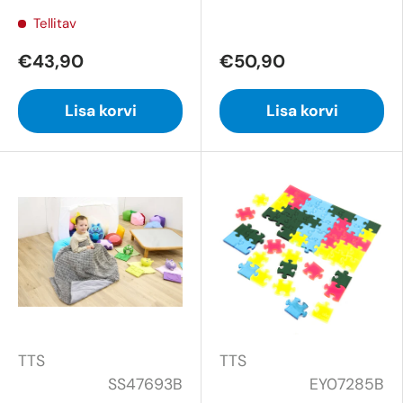
Tellitav
€43,90
€50,90
Lisa korvi
Lisa korvi
TTS
TTS
SS47693B
EY07285B