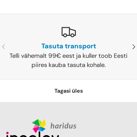
Tasuta transport
Eelmine
Jä
Telli vähemalt 99€ eest ja kuller toob Eesti
piires kauba tasuta kohale.
Tagasi üles