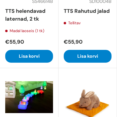
SS46614B
SD10004B
TTS helendavad
TTS Rahutud jalad
laternad, 2 tk
Tellitav
Madal laoseis (1 tk)
€55,90
€55,90
Lisa korvi
Lisa korvi