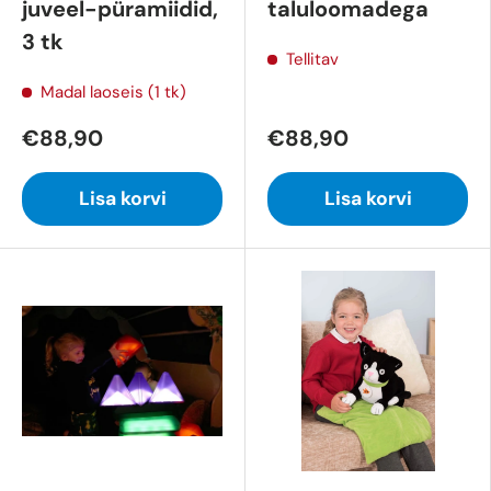
juveel-püramiidid,
taluloomadega
3 tk
Tellitav
Madal laoseis (1 tk)
€88,90
€88,90
Lisa korvi
Lisa korvi