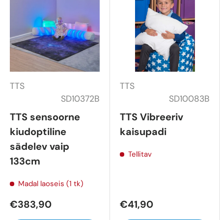
TTS
TTS
SD10372B
SD10083B
TTS sensoorne
TTS Vibreeriv
kiudoptiline
kaisupadi
sädelev vaip
Tellitav
133cm
Madal laoseis (1 tk)
€383,90
€41,90