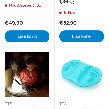
1,36kg
Madal laoseis (1 tk)
Tellitav
€49,90
€52,90
Lisa korvi
Lisa korvi
TTS
TTS