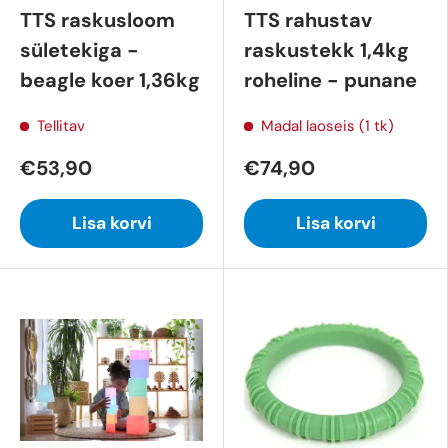
TTS raskusloom
TTS rahustav
sületekiga -
raskustekk 1,4kg
beagle koer 1,36kg
roheline - punane
Tellitav
Madal laoseis (1 tk)
€53,90
€74,90
Lisa korvi
Lisa korvi