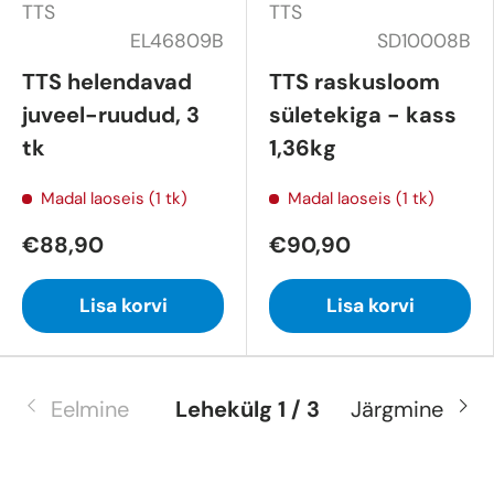
TTS
TTS
EL46809B
SD10008B
TTS helendavad
TTS raskusloom
juveel-ruudud, 3
sületekiga - kass
tk
1,36kg
Madal laoseis (1 tk)
Madal laoseis (1 tk)
€88,90
€90,90
Lisa korvi
Lisa korvi
Eelmine
Lehekülg 1 / 3
Järgmine