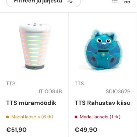
Filtreeri ja järjesta
TTS
TTS
IT10084B
SD10362B
TTS müramõõdik
TTS Rahustav kiisu
Madal laoseis (6 tk)
Madal laoseis (1 tk)
€51,90
€49,90