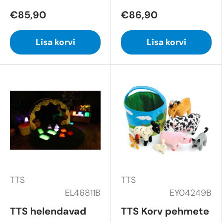
€85,90
€86,90
Lisa korvi
Lisa korvi
TTS
TTS
EL46811B
EY04249B
TTS helendavad
TTS Korv pehmete