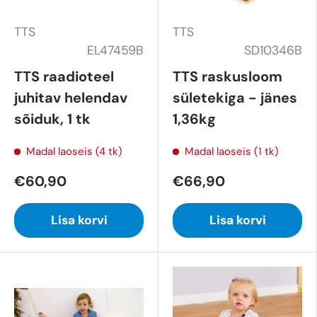
TTS
TTS
EL47459B
SD10346B
TTS raadioteel
TTS raskusloom
juhitav helendav
sületekiga - jänes
sõiduk, 1 tk
1,36kg
Madal laoseis (4 tk)
Madal laoseis (1 tk)
€60,90
€66,90
Lisa korvi
Lisa korvi