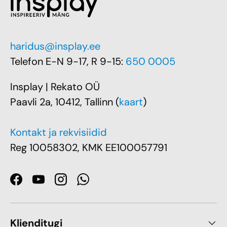
haridus@insplay.ee
Telefon E-N 9-17, R 9-15:
650 0005
Insplay | Rekato OÜ
Paavli 2a, 10412, Tallinn (
kaart
)
Kontakt ja rekvisiidid
Reg 10058302, KMK EE100057791
Facebook
YouTube
Instagram
WhatsApp
Klienditugi