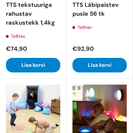
TTS tekstuuriga
TTS Läbipaistev
rahustav
pusle 56 tk
raskustekk 1,4kg
Tellitav
Tellitav
€74,90
€92,90
Lisa korvi
Lisa korvi