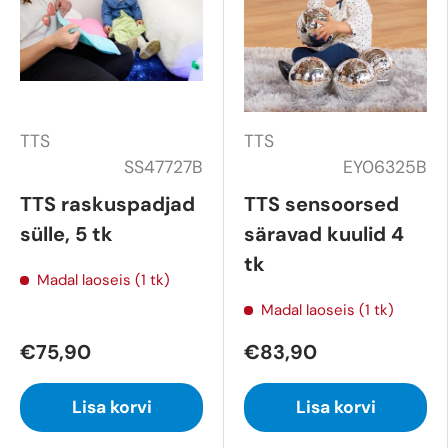
TTS
TTS
SS47727B
EY06325B
TTS raskuspadjad
TTS sensoorsed
sülle, 5 tk
säravad kuulid 4
tk
Madal laoseis (1 tk)
Madal laoseis (1 tk)
€75,90
€83,90
Lisa korvi
Lisa korvi