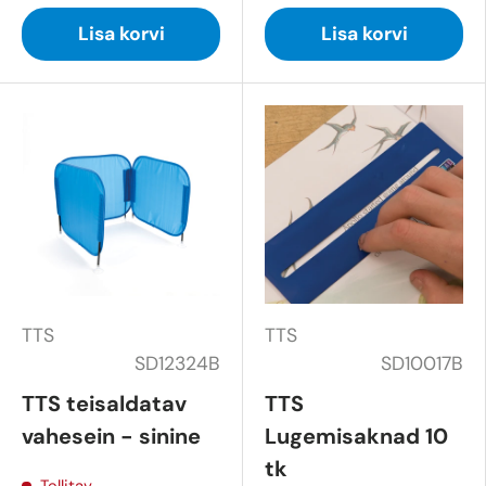
Lisa korvi
Lisa korvi
TTS
TTS
SD12324B
SD10017B
TTS teisaldatav
TTS
vahesein - sinine
Lugemisaknad 10
tk
Tellitav