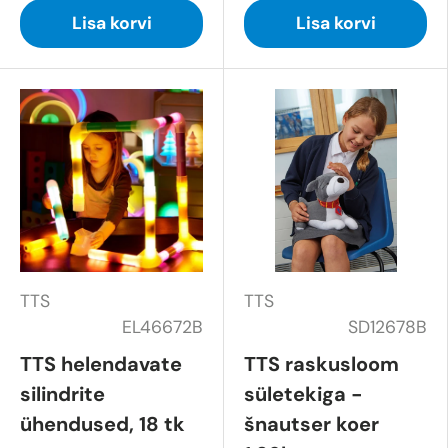
Lisa korvi
Lisa korvi
TTS
TTS
EL46672B
SD12678B
TTS helendavate
TTS raskusloom
silindrite
sületekiga -
ühendused, 18 tk
šnautser koer