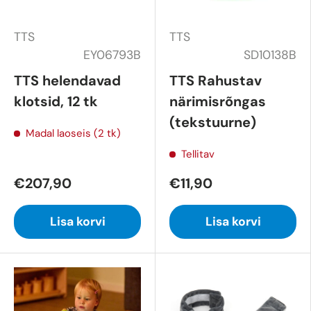
TTS
TTS
EY06793B
SD10138B
TTS helendavad
TTS Rahustav
klotsid, 12 tk
närimisrõngas
(tekstuurne)
Madal laoseis (2 tk)
Tellitav
€207,90
€11,90
Lisa korvi
Lisa korvi