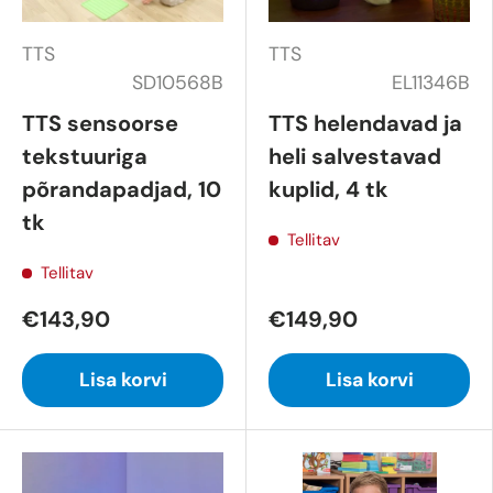
TTS
TTS
SD10568B
EL11346B
TTS sensoorse
TTS helendavad ja
tekstuuriga
heli salvestavad
põrandapadjad, 10
kuplid, 4 tk
tk
Tellitav
Tellitav
€143,90
€149,90
Lisa korvi
Lisa korvi