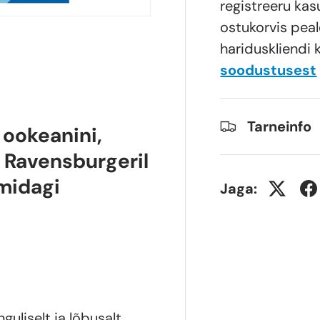
registreeru kas
ostukorvis peal
hariduskliendi 
soodustusest
Tarneinfo
 ookeanini,
 Ravensburgeril
 midagi
Jaga:
uliselt ja lõbusalt