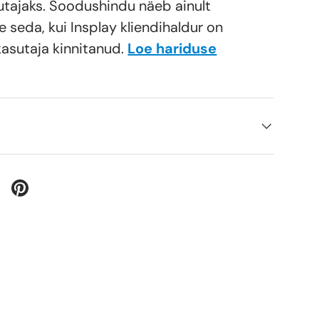
utajaks. Soodushindu näeb ainult
e seda, kui Insplay kliendihaldur on
kasutaja kinnitanud.
Loe hariduse