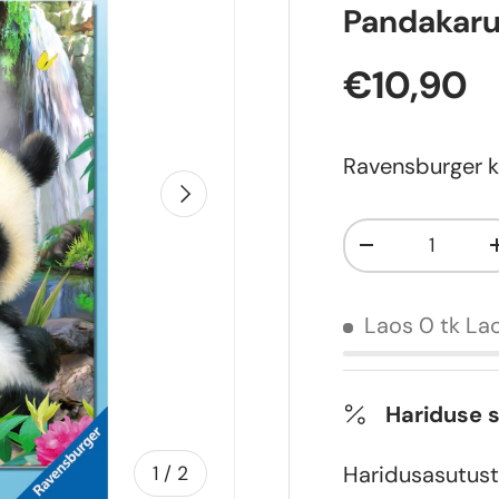
Pandakar
€10,90
Ravensburger k
Järgmine
Kogus
-
Laos 0 tk
Lao
Hariduse 
Haridusasutust
of
1
/
2