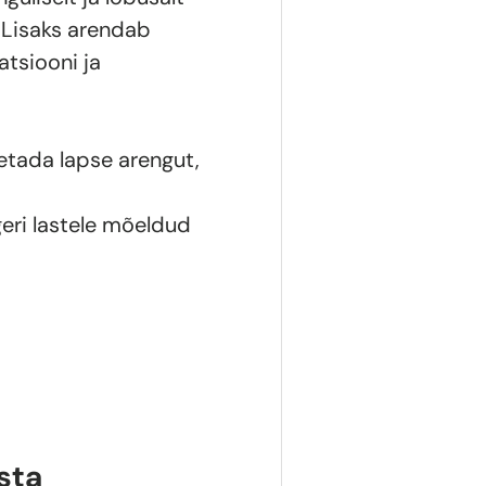
. Lisaks arendab
tsiooni ja
oetada lapse arengut,
eri lastele mõeldud
sta