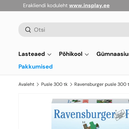
Erakliendi koduleht
www.insplay.ee
Jäta vahele
Otsi
Otsi
Lasteaed
Põhikool
Gümnaasi
Pakkumised
Avaleht
Pusle 300 tk
Ravensburger pusle 300 