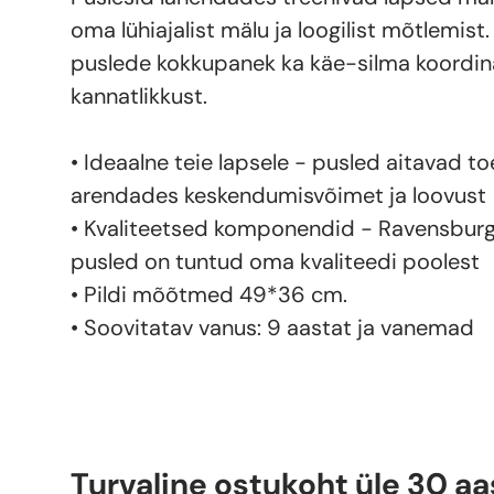
oma lühiajalist mälu ja loogilist mõtlemist
puslede kokkupanek ka käe-silma koordina
kannatlikkust.
• Ideaalne teie lapsele - pusled aitavad t
arendades keskendumisvõimet ja loovust
• Kvaliteetsed komponendid - Ravensburg
pusled on tuntud oma kvaliteedi poolest
• Pildi mõõtmed 49*36 cm.
• Soovitatav vanus: 9 aastat ja vanemad
Turvaline ostukoht üle 30 aa