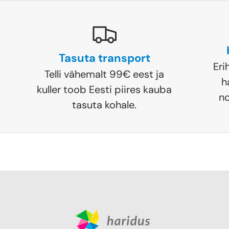
Tasuta transport
Eri
Telli vähemalt 99€ eest ja
h
kuller toob Eesti piires kauba
no
tasuta kohale.