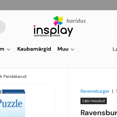
um
Kaubamärgid
Muu
L
tk Pandakarud
Ravensburger
|
Läbi müüdud
Ravensbur