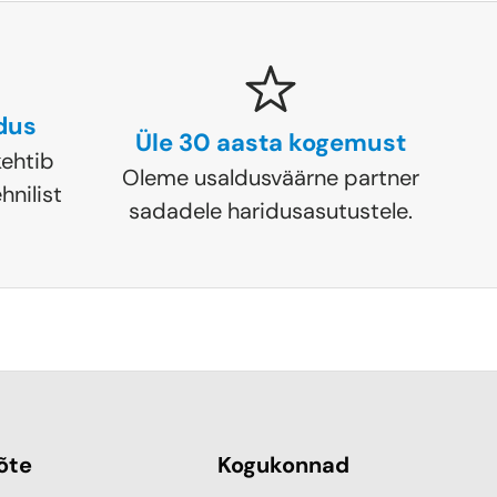
ldus
Üle 30 aasta kogemust
ehtib
Oleme usaldusväärne partner
hnilist
sadadele haridusasutustele.
õte
Kogukonnad