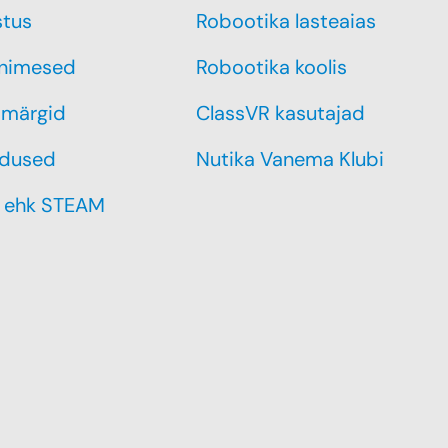
stus
Robootika lasteaias
inimesed
Robootika koolis
märgid
ClassVR kasutajad
dused
Nutika Vanema Klubi
 ehk STEAM