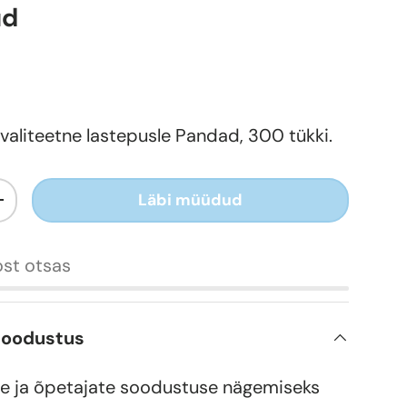
ud
valiteetne lastepusle Pandad, 300 tükki.
Läbi müüdud
+
st otsas
soodustus
e ja õpetajate soodustuse nägemiseks