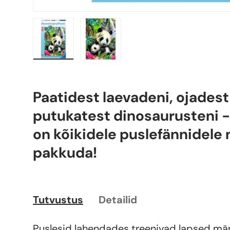
Laadi pilt 1 galerii vaatesse
Laadi pilt 2 galerii vaatesse
Paatidest laevadeni, ojadest
putukatest dinosaurusteni -
on kõikidele puslefännidele
pakkuda!
Tutvustus
Detailid
Puslesid lahendades treenivad lapsed mäng