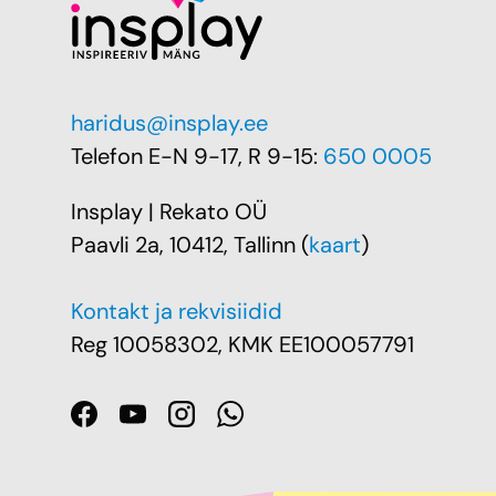
haridus@insplay.ee
Telefon E-N 9-17, R 9-15:
650 0005
Insplay | Rekato OÜ
Paavli 2a, 10412, Tallinn (
kaart
)
Kontakt ja rekvisiidid
Reg 10058302, KMK EE100057791
Facebook
YouTube
Instagram
WhatsApp