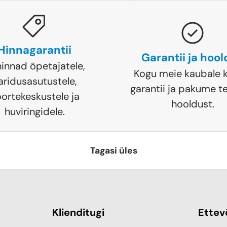
Hinnagarantii
Garantii ja hoo
hinnad õpetajatele,
Kogu meie kaubale k
aridusasutustele,
garantii ja pakume te
ortekeskustele ja
hooldust.
huviringidele.
Tagasi üles
Klienditugi
Ettev