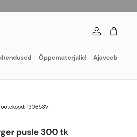
Logi sisse
Kott
ahendused
Õppematerjalid
Ajaveeb
Tootekood:
130658V
ger pusle 300 tk