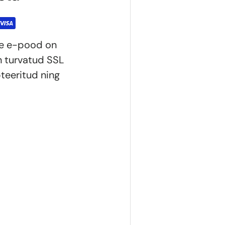
ie e-pood on
n turvatud SSL
teeritud ning