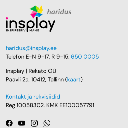
haridus@insplay.ee
Telefon E-N 9-17, R 9-15:
650 0005
Insplay | Rekato OÜ
Paavli 2a, 10412, Tallinn (
kaart
)
Kontakt ja rekvisiidid
Reg 10058302, KMK EE100057791
Facebook
YouTube
Instagram
WhatsApp