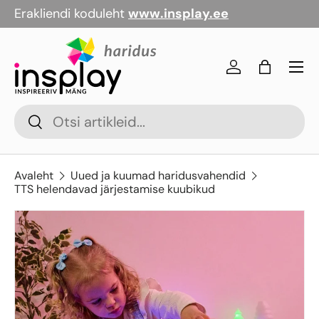
Erakliendi koduleht
www.insplay.ee
Jäta vahele
Menü
Logi sisse
Kott
Otsi
Otsi
Avaleht
Uued ja kuumad haridusvahendid
TTS helendavad järjestamise kuubikud