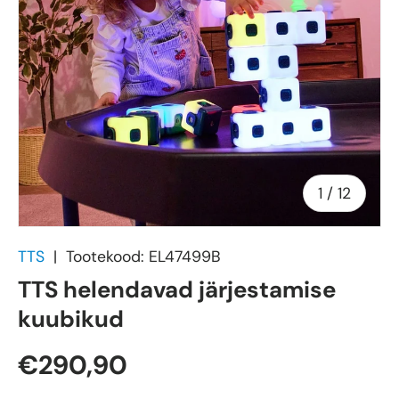
of
1
/
12
TTS
|
Tootekood:
EL47499B
TTS helendavad järjestamise
kuubikud
€290,90