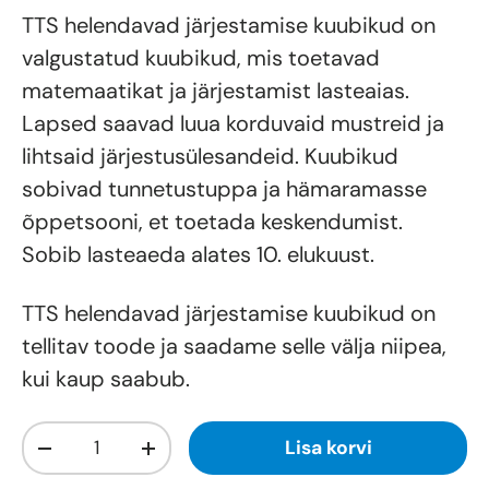
TTS helendavad järjestamise kuubikud on
valgustatud kuubikud, mis toetavad
matemaatikat ja järjestamist lasteaias.
Lapsed saavad luua korduvaid mustreid ja
lihtsaid järjestusülesandeid. Kuubikud
sobivad tunnetustuppa ja hämaramasse
õppetsooni, et toetada keskendumist.
Sobib lasteaeda alates 10. elukuust.
TTS helendavad järjestamise kuubikud
on
tellitav toode ja saadame selle välja niipea,
kui kaup saabub.
Kogus
Lisa korvi
-
+