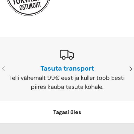
Tasuta transport
Eelmine
Jä
Telli vähemalt 99€ eest ja kuller toob Eesti
piires kauba tasuta kohale.
Tagasi üles