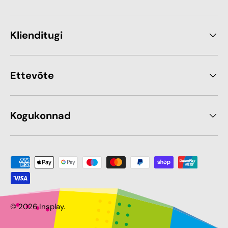
Klienditugi
Ettevõte
Kogukonnad
Makseviis sobib
© 2026
Insplay
.