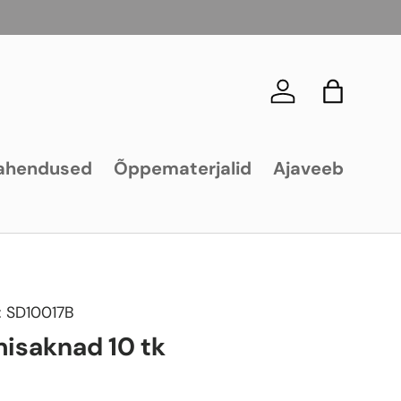
Logi sisse
Kott
ahendused
Õppematerjalid
Ajaveeb
:
SD10017B
isaknad 10 tk