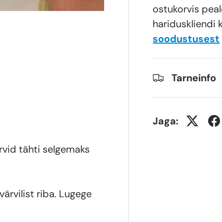
ostukorvis peal
hariduskliendi 
soodustusest
Tarneinfo
Jaga:
ärvid tähti selgemaks
rvilist riba. Lugege