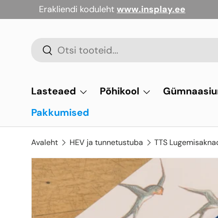
Erakliendi koduleht
www.insplay.ee
Jäta vahele
Otsi
Otsi
Lasteaed
Põhikool
Gümnaasi
Pakkumised
Avaleht
HEV ja tunnetustuba
TTS Lugemisaknad