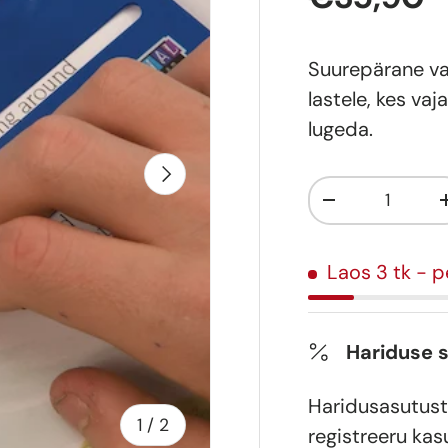
Suurepärane va
lastele, kes vaj
lugeda.
Järgmine
Kogus
-
Laos 3 tk
- p
Hariduse 
Haridusasutust
of
1
/
2
registreeru kas