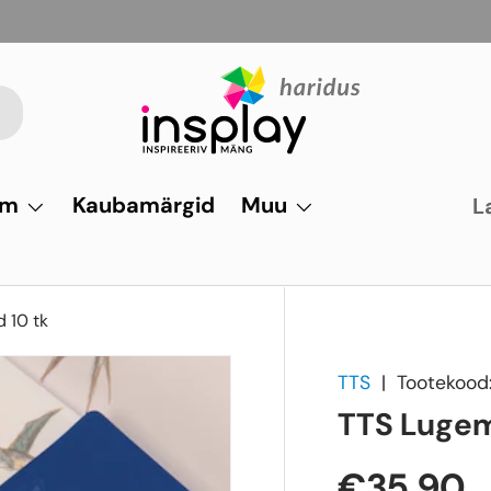
um
Kaubamärgid
Muu
L
 10 tk
TTS
|
Tootekood
TTS Lugem
€35,90