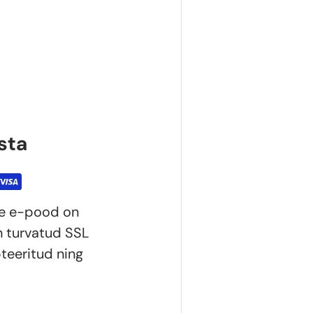
sta
ie e-pood on
n turvatud SSL
teeritud ning