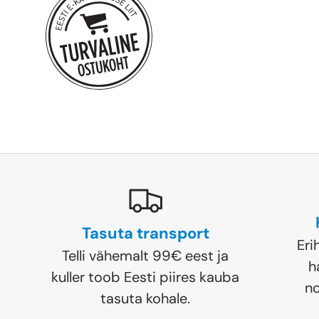
Tasuta transport
Eri
Telli vähemalt 99€ eest ja
h
kuller toob Eesti piires kauba
no
tasuta kohale.