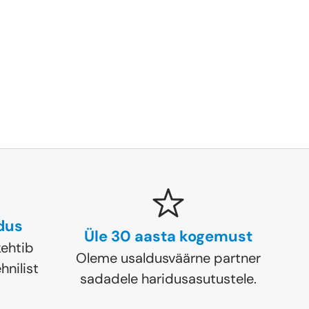
ldus
Üle 30 aasta kogemust
ehtib
Oleme usaldusväärne partner
hnilist
sadadele haridusasutustele.