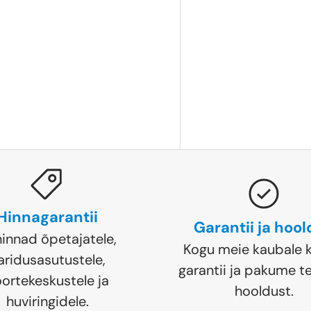
Hinnagarantii
Garantii ja hoo
hinnad õpetajatele,
Kogu meie kaubale k
aridusasutustele,
garantii ja pakume te
ortekeskustele ja
hooldust.
huviringidele.