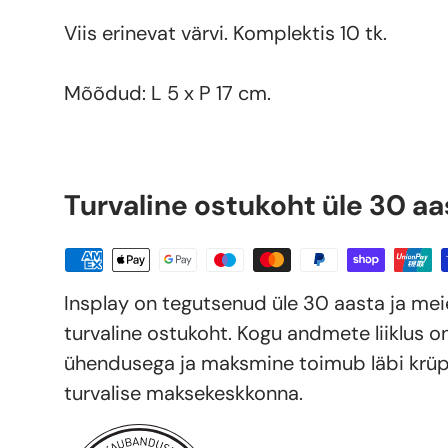
Viis erinevat värvi. Komplektis 10 tk.
Mõõdud: L 5 x P 17 cm.
Turvaline ostukoht üle 30 aa
Insplay on tegutsenud üle 30 aasta ja me
turvaline ostukoht. Kogu andmete liiklus o
ühendusega ja maksmine toimub läbi krüp
turvalise maksekeskkonna.