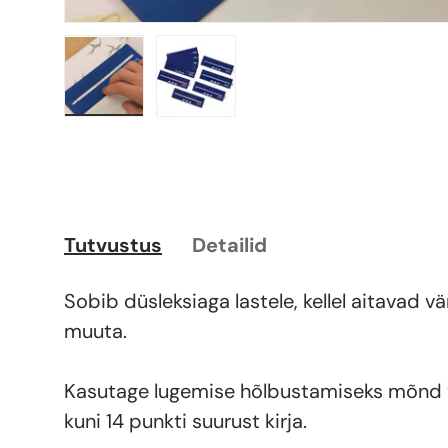
Laadi pilt 1 galerii vaatesse
Laadi pilt 2 galerii vaatesse
Tutvustus
Detailid
Sobib düsleksiaga lastele, kellel aitavad v
muuta.
Kasutage lugemise hõlbustamiseks mõnd vä
kuni 14 punkti suurust kirja.