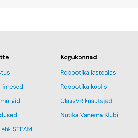
õte
Kogukonnad
stus
Robootika lasteaias
inimesed
Robootika koolis
märgid
ClassVR kasutajad
dused
Nutika Vanema Klubi
 ehk STEAM