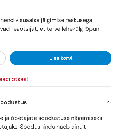
hend visuaalse jälgimise raskusega
avad reaotsijat, et terve lehekülg lõpuni
Lisa korvi
+
eagi otsas!
soodustus
e ja õpetajate soodustuse nägemiseks
utajaks. Soodushindu näeb ainult