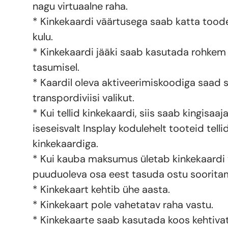
nagu virtuaalne raha.
* Kinkekaardi väärtusega saab katta toode
kulu.
* Kinkekaardi jääki saab kasutada rohkem 
tasumisel.
* Kaardil oleva aktiveerimiskoodiga saad 
transpordiviisi valikut.
* Kui tellid kinkekaardi, siis saab kingisa
iseseisvalt Insplay kodulehelt tooteid telli
kinkekaardiga.
* Kui kauba maksumus ületab kinkekaardi 
puuduoleva osa eest tasuda ostu sooritam
* Kinkekaart kehtib ühe aasta.
* Kinkekaart pole vahetatav raha vastu.
* Kinkekaarte saab kasutada koos kehtiv