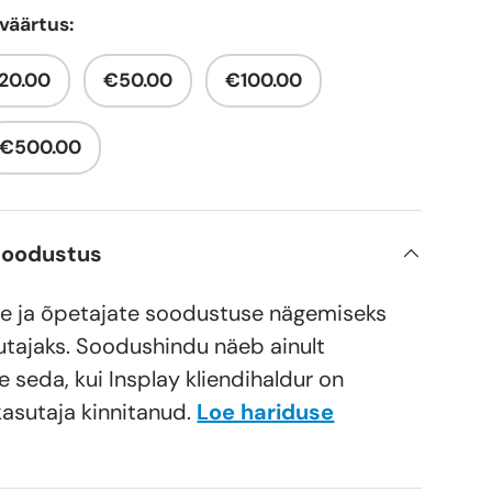
 väärtus:
20.00
€50.00
€100.00
e
€500.00
soodustus
e ja õpetajate soodustuse nägemiseks
utajaks. Soodushindu näeb ainult
e seda, kui Insplay kliendihaldur on
kasutaja kinnitanud.
Loe hariduse