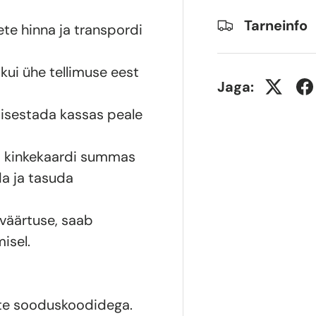
Tarneinfo
te hinna ja transpordi
kui ühe tellimuse eest
Jaga:
sisestada kassas peale
aja kinkekaardi summas
da ja tasuda
väärtuse, saab
isel.
ate sooduskoodidega.