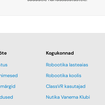
õte
Kogukonnad
stus
Robootika lasteaias
inimesed
Robootika koolis
märgid
ClassVR kasutajad
dused
Nutika Vanema Klubi