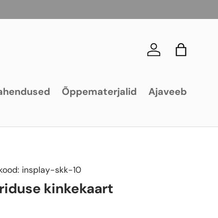
Logi sisse
Kott
ahendused
Õppematerjalid
Ajaveeb
kood:
insplay-skk-10
riduse kinkekaart