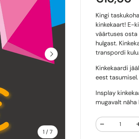
Kingi taskukoha
kinkekaart!
E-k
väärtuses osta
hulgast.
Kinkeka
transpordi kulu
Järgmine
Kinkekaardi jä
eest tasumisel.
Insplay kinkeka
mugavalt näha k
Kogus
-
of
1
/
7