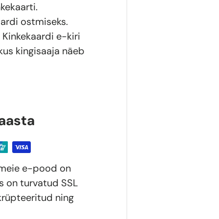
kekaarti.
aardi ostmiseks.
 Kinkekaardi e-kiri
 kus kingisaaja näeb
 aasta
a meie e-pood on
us on turvatud SSL
rüpteeritud ning