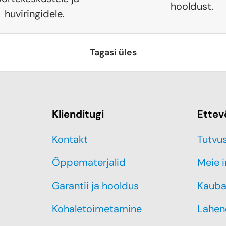
hooldust.
huviringidele.
Tagasi üles
Klienditugi
Ettev
Kontakt
Tutvu
Õppematerjalid
Meie 
Garantii ja hooldus
Kauba
Kohaletoimetamine
Lahen