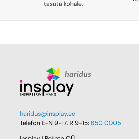
tasuta kohale.
haridus@insplay.ee
Telefon E-N 9-17, R 9-15:
650 0005
Insplay | Rekato OÜ