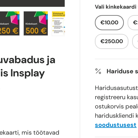
Vali kinkekaardi
€10.00
€
ii vaatesse
lt 4 galerii vaatesse
Laadi pilt 5 galerii vaatesse
Laadi pilt 6 galerii vaatesse
Laadi pilt 7 galerii vaatess
€250.00
kuvabadus ja
is Insplay
Hariduse 
!
Haridusasutust
registreeru kas
ostukorvis peal
hariduskliendi 
soodustusest
kekaarti, mis töötavad