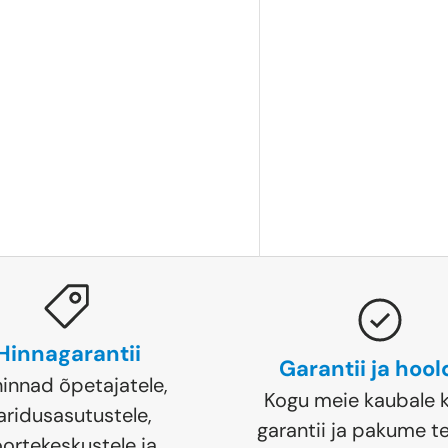
Hinnagarantii
Garantii ja hoo
hinnad õpetajatele,
Kogu meie kaubale k
aridusasutustele,
garantii ja pakume te
ortekeskustele ja