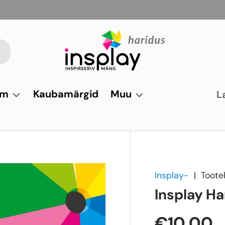
um
Kaubamärgid
Muu
L
Insplay-
|
Toote
Insplay Ha
€10,00