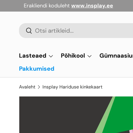
Erakliendi koduleht
www.insplay.ee
Jäta vahele
Otsi
Otsi
Lasteaed
Põhikool
Gümnaasi
Pakkumised
Avaleht
Insplay Hariduse kinkekaart