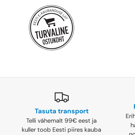
Tasuta transport
Eri
Telli vähemalt 99€ eest ja
h
kuller toob Eesti piires kauba
no