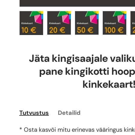
Laadi pilt 1 galerii vaatesse
Laadi pilt 2 galerii vaatesse
Laadi pilt 3 galer
Laadi pi
Jäta kingisaajale vali
pane kingikotti hoop
kinkekaart
Tutvustus
Detailid
* Osta kasvõi mitu erinevas vääringus kin