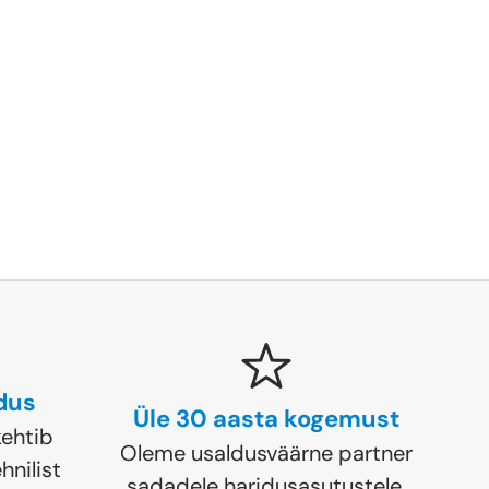
ldus
Üle 30 aasta kogemust
ehtib
Oleme usaldusväärne partner
hnilist
sadadele haridusasutustele.