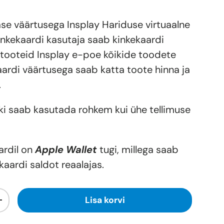
se väärtusega Insplay Hariduse virtuaalne
inkekaardi kasutaja saab kinkekaardi
 tooteid Insplay e-poe kõikide toodete
ardi väärtusega saab katta toote hinna ja
.
äki saab kasutada rohkem kui ühe tellimuse
ardil on
Apple Wallet
tugi, millega saab
aardi saldot reaalajas.
Lisa korvi
+