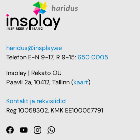
haridus@insplay.ee
Telefon E-N 9-17, R 9-15:
650 0005
Insplay | Rekato OÜ
Paavli 2a, 10412, Tallinn (
kaart
)
Kontakt ja rekvisiidid
Reg 10058302, KMK EE100057791
Facebook
YouTube
Instagram
WhatsApp