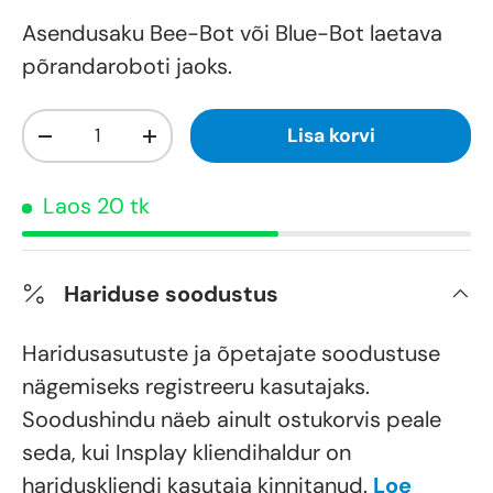
Asendusaku Bee-Bot või Blue-Bot laetava
põrandaroboti jaoks.
Kogus
Lisa korvi
-
+
Laos 20 tk
Hariduse soodustus
Haridusasutuste ja õpetajate soodustuse
nägemiseks registreeru kasutajaks.
Soodushindu näeb ainult ostukorvis peale
seda, kui Insplay kliendihaldur on
hariduskliendi kasutaja kinnitanud.
Loe