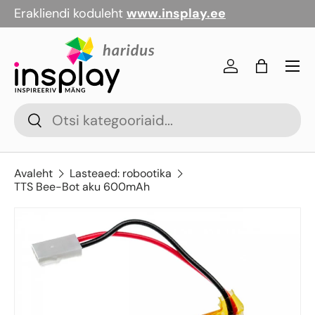
Erakliendi koduleht
www.insplay.ee
Jäta vahele
Menü
Logi sisse
Kott
Otsi
Otsi
Avaleht
Lasteaed: robootika
TTS Bee-Bot aku 600mAh