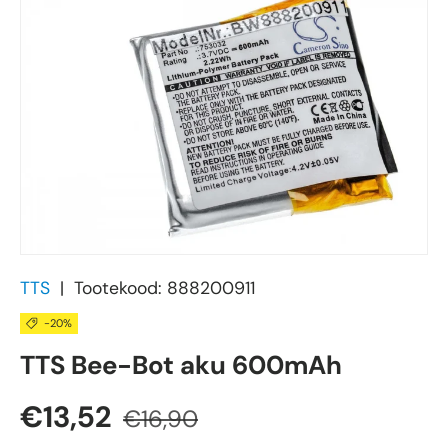
TTS
|
Tootekood:
888200911
-20%
TTS Bee-Bot aku 600mAh
€13,52
€16,90