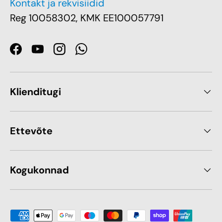
Kontakt ja rekvisiidid
Reg 10058302, KMK EE100057791
Facebook
YouTube
Instagram
WhatsApp
Klienditugi
Ettevõte
Kogukonnad
Makseviis sobib