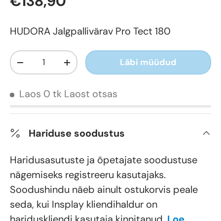
€138,90
HUDORA Jalgpallivärav Pro Tect 180
Kogus
Läbi müüdud
-
+
Laos 0 tk
Laost otsas
Hariduse soodustus
Haridusasutuste ja õpetajate soodustuse
nägemiseks registreeru kasutajaks.
Soodushindu näeb ainult ostukorvis peale
seda, kui Insplay kliendihaldur on
hariduskliendi kasutaja kinnitanud.
Loe