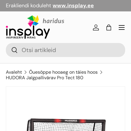
Erakliendi koduleht
www.insplay.ee
Jäta vahele
Menü
Logi sisse
Kott
Otsi
Otsi
Avaleht
Õuesõppe hooaeg on täies hoos
HUDORA Jalgpallivärav Pro Tect 180