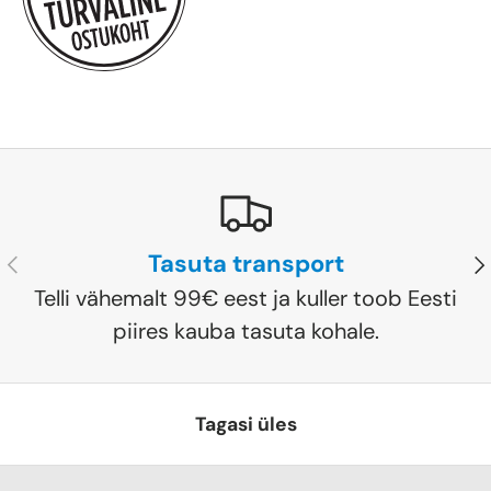
Tasuta transport
Eelmine
Jä
Telli vähemalt 99€ eest ja kuller toob Eesti
piires kauba tasuta kohale.
Tagasi üles