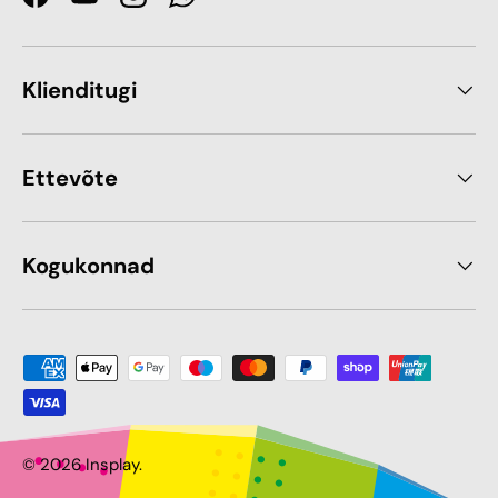
Facebook
YouTube
Instagram
WhatsApp
Klienditugi
Ettevõte
Kogukonnad
Makseviis sobib
© 2026
Insplay
.