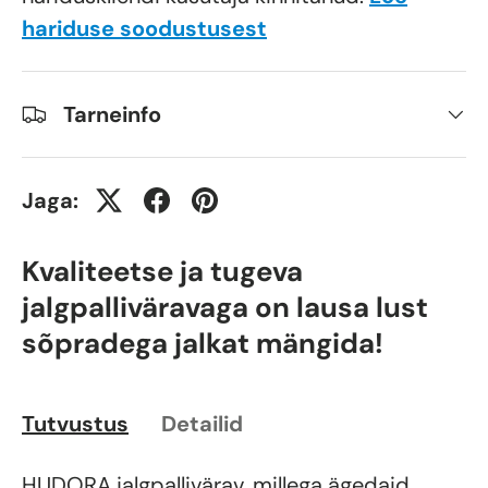
hariduse soodustusest
Tarneinfo
Jaga:
Kvaliteetse ja tugeva
jalgpalliväravaga on lausa lust
sõpradega jalkat mängida!
Tutvustus
Detailid
HUDORA jalgpallivärav, millega ägedaid