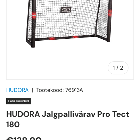
of
1
/
2
HUDORA
|
Tootekood:
76913A
Läbi müüdud
HUDORA Jalgpallivärav Pro Tect
180