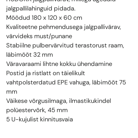
jalgpallilahinguid pidada.
Mõõdud 180 x 120 x 60 cm
Kvaliteetne pehmendusega jalgpallivärav,
värvideks must/punane
Stabiilne pulbervärvitud terastorust raam,
läbimõõt 32 mm
Väravaraami lihtne kokku ühendamine
Postid ja ristlatt on täielikult
vahtpolsterdatud EPE vahuga, läbimõõt 75
mm
Väikese võrgusilmaga, ilmastikukindel
polüestervõrk, 45 mm
5 U-kujulist kinnitusvaia