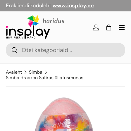
Erakliendi koduleht
www.insplay.ee
Jäta vahele
Menü
Logi sisse
Kott
Otsi
Otsi
Avaleht
Simba
Simba draakon Safiras üllatusmunas