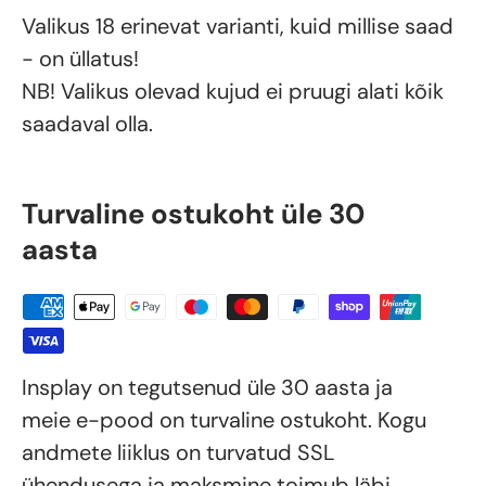
Valikus 18 erinevat varianti, kuid millise saad
- on üllatus!
NB! Valikus olevad kujud ei pruugi alati kõik
saadaval olla.
Turvaline ostukoht üle 30
aasta
Insplay on tegutsenud üle 30 aasta ja
meie e-pood on turvaline ostukoht. Kogu
andmete liiklus on turvatud SSL
ühendusega ja maksmine toimub läbi