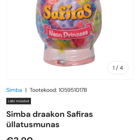
of
1
/
4
Simba
|
Tootekood:
105951017B
Läbi müüdud
Simba draakon Safiras
üllatusmunas