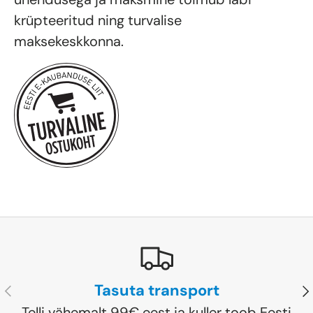
krüpteeritud ning turvalise
maksekeskkonna.
Tasuta transport
Eelmine
Jä
Telli vähemalt 99€ eest ja kuller toob Eesti