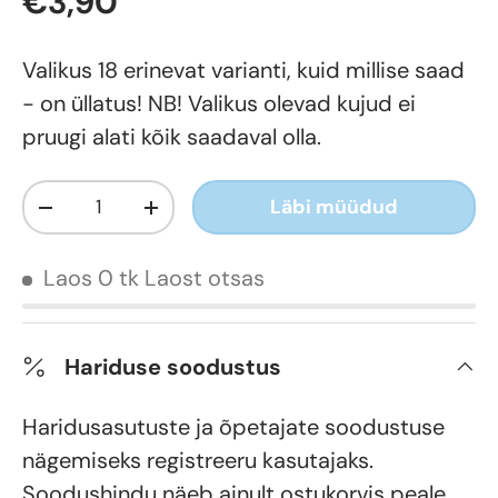
€3,90
Valikus 18 erinevat varianti, kuid millise saad
- on üllatus! NB! Valikus olevad kujud ei
pruugi alati kõik saadaval olla.
Kogus
Läbi müüdud
-
+
Laos 0 tk
Laost otsas
Hariduse soodustus
Haridusasutuste ja õpetajate soodustuse
nägemiseks registreeru kasutajaks.
Soodushindu näeb ainult ostukorvis peale