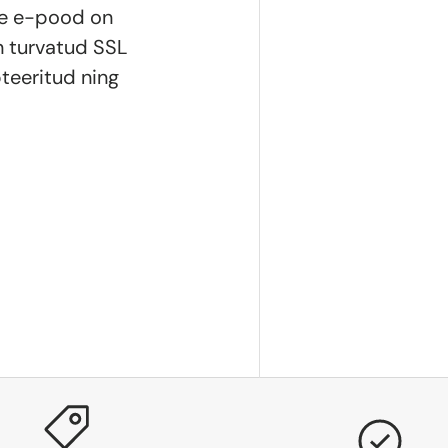
ie e-pood on
n turvatud SSL
teeritud ning