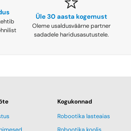
ldus
Üle 30 aasta kogemust
ehtib
Oleme usaldusväärne partner
hnilist
sadadele haridusasutustele.
õte
Kogukonnad
stus
Robootika lasteaias
inimesed
Robootika koolis