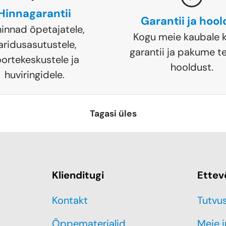
Hinnagarantii
Garantii ja hoo
hinnad õpetajatele,
Kogu meie kaubale k
aridusasutustele,
garantii ja pakume te
ortekeskustele ja
hooldust.
huviringidele.
Tagasi üles
Klienditugi
Ettev
Kontakt
Tutvu
Õppematerjalid
Meie 