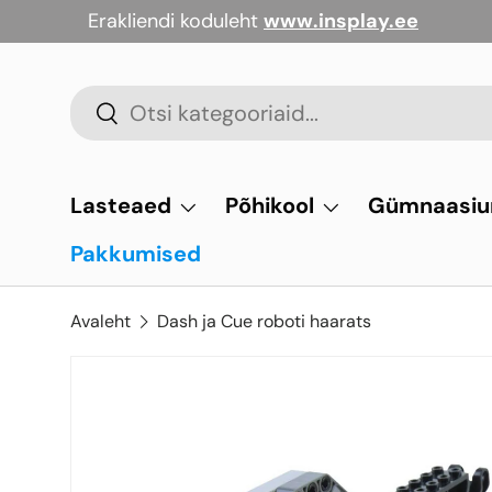
Erakliendi koduleht
www.insplay.ee
Jäta vahele
Otsi
Otsi
Lasteaed
Põhikool
Gümnaasi
Pakkumised
Avaleht
Dash ja Cue roboti haarats