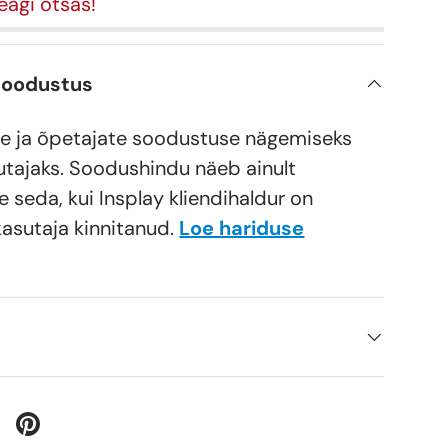
eagi otsas!
soodustus
e
rii vaatesse
e ja õpetajate soodustuse nägemiseks
utajaks. Soodushindu näeb ainult
e seda, kui Insplay kliendihaldur on
kasutaja kinnitanud.
Loe hariduse