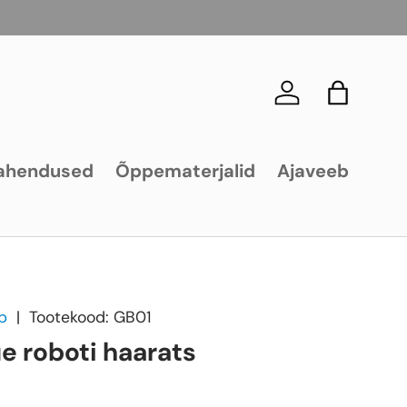
Logi sisse
Kott
ahendused
Õppematerjalid
Ajaveeb
p
|
Tootekood:
GB01
e roboti haarats