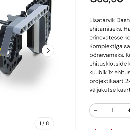
Lisatarvik Dash
ehitamiseks. Ha
erinevatesse k
Komplektiga s
Järgmine
põnevamaks. Ko
ehitusklotside 
kuubik 1x ehit
projektikaart 2
väljakutse kaar
Kogus
-
of
1
/
8