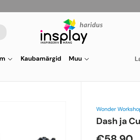
um
Kaubamärgid
Muu
L
Wonder Worksho
Dash ja Cu
€58,90