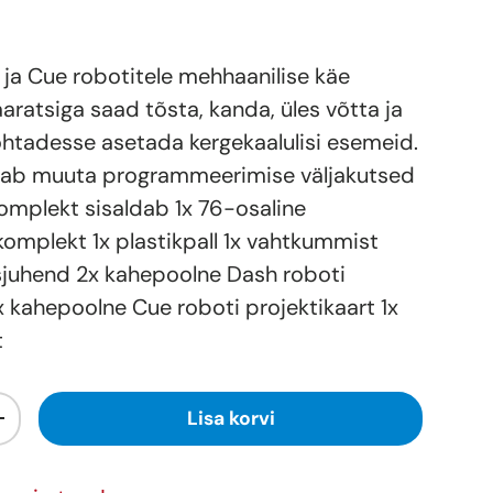
 ja Cue robotitele mehhaanilise käe
aratsiga saad tõsta, kanda, üles võtta ja
ohtadesse asetada kergekaalulisi esemeid.
aab muuta programmeerimise väljakutsed
mplekt sisaldab 1x 76-osaline
komplekt 1x plastikpall 1x vahtkummist
usjuhend 2x kahepoolne Dash roboti
x kahepoolne Cue roboti projektikaart 1x
t
Lisa korvi
+