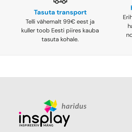
Tasuta transport
Eri
Telli vähemalt 99€ eest ja
h
kuller toob Eesti piires kauba
no
tasuta kohale.