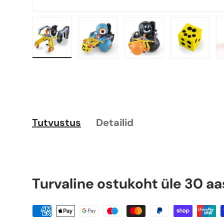
Laadi pilt 1 galerii vaatesse
Laadi pilt 2 galerii vaatesse
Laadi pilt 3 galer
Laadi pi
Tutvustus
Detailid
Turvaline ostukoht üle 30 aa