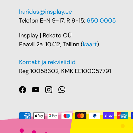
haridus@insplay.ee
Telefon E-N 9-17, R 9-15:
650 0005
Insplay | Rekato OÜ
Paavli 2a, 10412, Tallinn (
kaart
)
Kontakt ja rekvisiidid
Reg 10058302, KMK EE100057791
Facebook
YouTube
Instagram
WhatsApp
Makseviis sobib