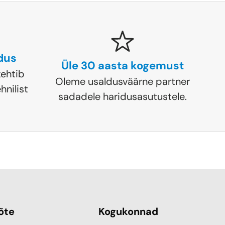
ldus
Üle 30 aasta kogemust
ehtib
Oleme usaldusväärne partner
hnilist
sadadele haridusasutustele.
õte
Kogukonnad