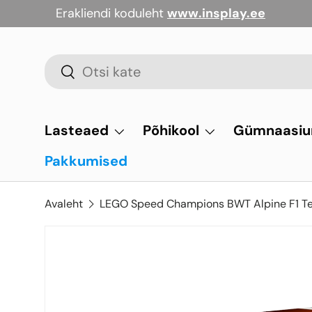
Erakliendi koduleht
www.insplay.ee
Jäta vahele
Otsi
Otsi
Lasteaed
Põhikool
Gümnaasi
Pakkumised
Avaleht