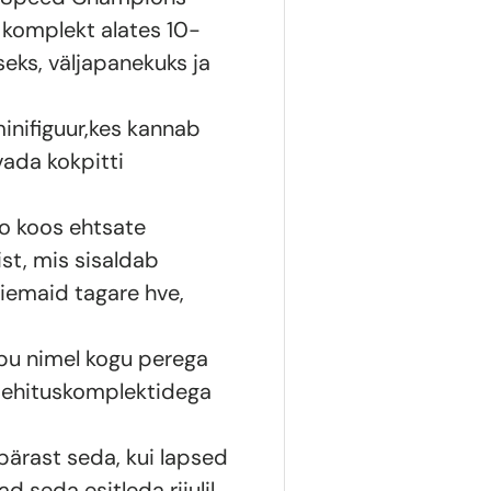
komplekt alates 10-
seks, väljapanekuks ja
minifiguur,kes kannab
avada kokpitti
to koos ehtsate
st, mis sisaldab
aiemaid tagare hve,
lipu nimel kogu perega
e ehituskomplektidega
pärast seda, kui lapsed
seda esitleda riiulil