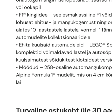
või öökapil
• F1® kingiidee – see esmaklassiline F1 v
lõbusat ehitus- ja mängukogemust ning o
alates 10-aastastele lastele, vormel-1 fänn
automudelite kollektsionääridele
• Ehita kuulsaid automudeleid – LEGO® 
komplektid võimaldavad lastel ja autosõp
kuulsaimatest sõidukitest klotsidest vers
• Mõõdud – 258-osaline automängukomple
Alpine Formula 1® mudelit, mis on 4 cm kõ
lai
Turvaline ostukoht üle 30 aa