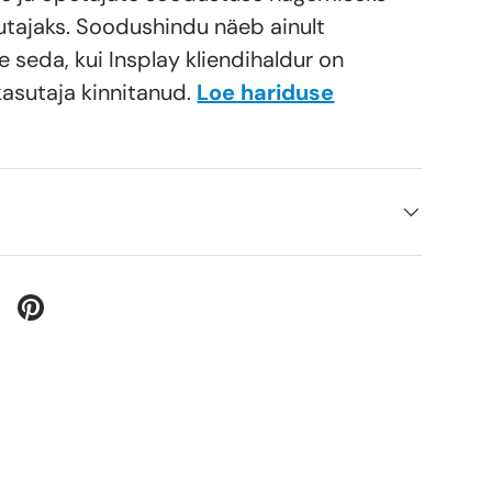
utajaks. Soodushindu näeb ainult
e seda, kui Insplay kliendihaldur on
kasutaja kinnitanud.
Loe hariduse
e
rii vaatesse