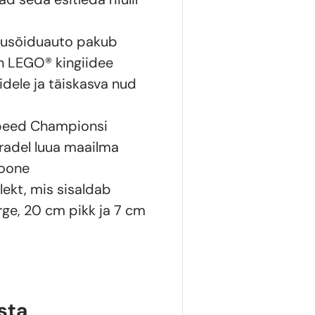
õidusõiduauto pakub
n LEGO® kingiidee
idele ja täiskasva nud
Speed Championsi
radel luua maailma
ioone
kt, mis sisaldab
rge, 20 cm pikk ja 7 cm
sta