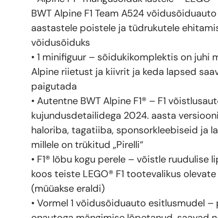
BWT Alpine F1 Team A524 võidusõiduauto 
aastastele poistele ja tüdrukutele ehitami
võidusõiduks
• 1 minifiguur – sõidukikomplektis on juhi 
Alpine riietust ja kiivrit ja keda lapsed sa
paigutada
• Autentne BWT Alpine F1® – F1 võistlusau
kujundusdetailidega 2024. aasta versiooni
haloriba, tagatiiba, sponsorkleebiseid ja l
millele on trükitud „Pirelli“
• F1® lõbu kogu perele – võistle ruudulise 
koos teiste LEGO® F1 tootevalikus olevat
(müüakse eraldi)
• Vormel 1 võidusõiduauto esitlusmudel – 
onautoga mängimise lõpetanud, saavad nad 