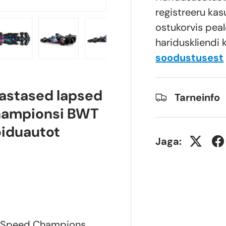
registreeru kas
ostukorvis peal
hariduskliendi 
soodustusest
ii vaatesse
lt 4 galerii vaatesse
Laadi pilt 5 galerii vaatesse
Laadi pilt 6 galerii vaatesse
Laadi pilt 7 galerii vaatess
Laadi pilt 8 gale
aastased lapsed
Tarneinfo
hampionsi BWT
õiduautot
Jaga:
O® Speed Champions