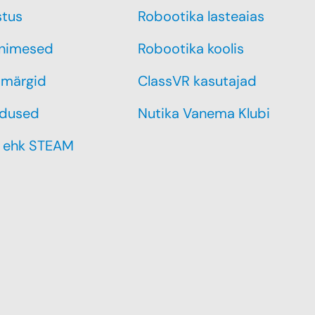
stus
Robootika lasteaias
inimesed
Robootika koolis
märgid
ClassVR kasutajad
dused
Nutika Vanema Klubi
 ehk STEAM