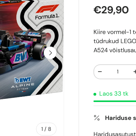
€29,90
Kiire vormel-1
tüdrukud LEGO
A524 võistlus
Järgmine
Kogus
-
Laos 33 tk
Hariduse 
of
1
/
8
Haridusasutust