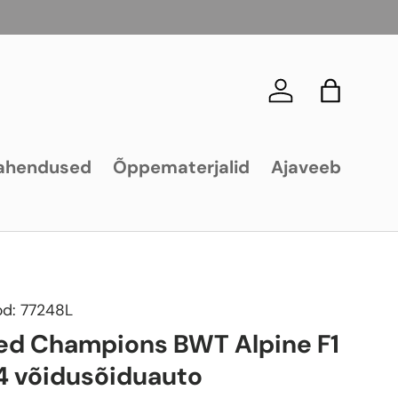
Logi sisse
Kott
ahendused
Õppematerjalid
Ajaveeb
od:
77248L
d Champions BWT Alpine F1
 võidusõiduauto