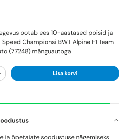
 tegevus ootab ees 10-aastased poisid ja
 Speed Championsi BWT Alpine F1 Team
auto (77248) mänguautoga
Lisa korvi
+
soodustus
e ja õpetajate soodustuse nägemiseks