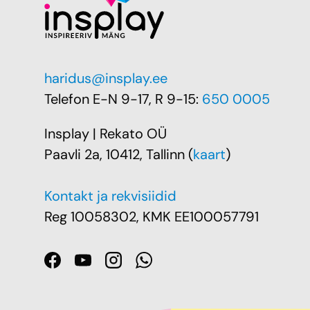
haridus@insplay.ee
Telefon E-N 9-17, R 9-15:
650 0005
Insplay | Rekato OÜ
Paavli 2a, 10412, Tallinn (
kaart
)
Kontakt ja rekvisiidid
Reg 10058302, KMK EE100057791
Facebook
YouTube
Instagram
WhatsApp