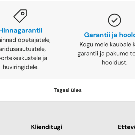
Hinnagarantii
Garantii ja hoo
hinnad õpetajatele,
Kogu meie kaubale k
aridusasutustele,
garantii ja pakume te
ortekeskustele ja
hooldust.
huviringidele.
Tagasi üles
Klienditugi
Ettev