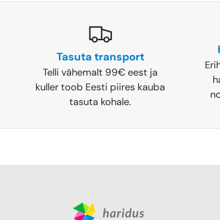
Tasuta transport
Eri
Telli vähemalt 99€ eest ja
h
kuller toob Eesti piires kauba
no
tasuta kohale.