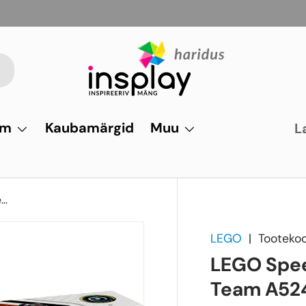
um
Kaubamärgid
Muu
L
LEGO Speed Champions BWT Alpine F1 Team A524 võidusõiduauto
LEGO
|
Tooteko
LEGO Spee
Team A524