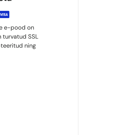
ie e-pood on
n turvatud SSL
teeritud ning