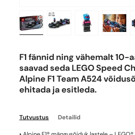
Laadi pilt 1 galerii vaatesse
Laadi pilt 2 galerii vaatesse
Laadi pilt 3 galer
Laadi pi
F1 fännid ning vähemalt 10-
saavad seda LEGO Speed C
Alpine F1 Team A524 võidus
ehitada ja esitleda.
Tutvustus
Detailid
• Alpine F1® mängusõiduk lastele – LEG