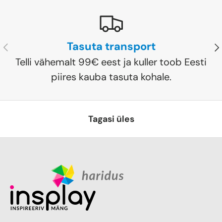
Tasuta transport
Eelmine
Jä
Telli vähemalt 99€ eest ja kuller toob Eesti
piires kauba tasuta kohale.
Tagasi üles