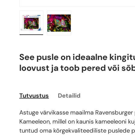
Laadi pilt 1 galerii vaatesse
Laadi pilt 2 galerii vaatesse
See pusle on ideaalne kingit
loovust ja toob pered või sõ
Tutvustus
Detailid
Astuge värvikasse maailma Ravensburger 
Kameeleon, millel on kaunis kameeleoni ku
tuntud oma kõrgekvaliteediliste puslede p