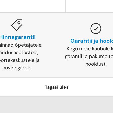
Hinnagarantii
Garantii ja hoo
hinnad õpetajatele,
Kogu meie kaubale k
aridusasutustele,
garantii ja pakume te
ortekeskustele ja
hooldust.
huviringidele.
Tagasi üles