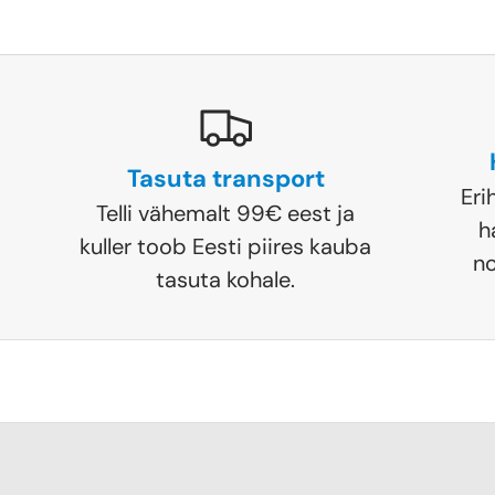
Tasuta transport
Eri
Telli vähemalt 99€ eest ja
h
kuller toob Eesti piires kauba
no
tasuta kohale.