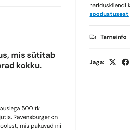
hariduskliendi 
soodustusest
Tarneinfo
us, mis sütitab
Jaga:
brad kokku.
puslega 500 tk
jutis. Ravensburger on
oolest, mis pakuvad nii