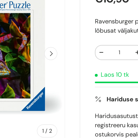
Ravensburger p
lõbusat väljaku
Kogus
Järgmine
-
Laos 10 tk
Hariduse 
Haridusasutust
registreeru kas
of
1
/
2
ostukorvis peal