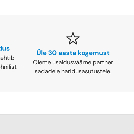
ldus
Üle 30 aasta kogemust
ehtib
Oleme usaldusväärne partner
hnilist
sadadele haridusasutustele.