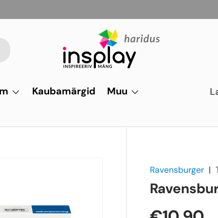
um
Kaubamärgid
Muu
L
Ravensburger
|
Ravensbur
€10,90