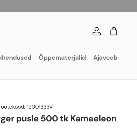
Logi sisse
Kott
ahendused
Õppematerjalid
Ajaveeb
Tootekood:
12001333V
ger pusle 500 tk Kameeleon