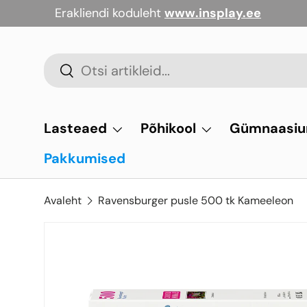
Erakliendi koduleht
www.insplay.ee
Jäta vahele
Otsi
Otsi
Lasteaed
Põhikool
Gümnaasi
Pakkumised
Avaleht
Ravensburger pusle 500 tk Kameeleon