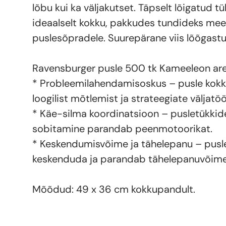
lõbu kui ka väljakutset. Täpselt lõigatud t
ideaalselt kokku, pakkudes tundideks mee
puslesõpradele. Suurepärane viis lõõgast
Ravensburger pusle 500 tk Kameeleon are
* Probleemilahendamisoskus – pusle ko
loogilist mõtlemist ja strateegiate väljatö
* Käe-silma koordinatsioon – pusletükkid
sobitamine parandab peenmotoorikat.
* Keskendumisvõime ja tähelepanu – pusle
keskenduda ja parandab tähelepanuvõime
Mõõdud: 49 x 36 cm kokkupandult.