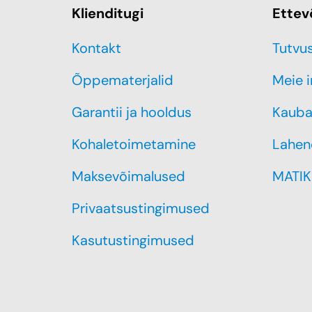
Klienditugi
Ettev
Kontakt
Tutvu
Õppematerjalid
Meie 
Garantii ja hooldus
Kauba
Kohaletoimetamine
Lahen
Maksevõimalused
MATIK
Privaatsustingimused
Kasutustingimused