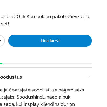
usle 500 tk Kameeleon pakub värvikat ja
tset!
Lisa korvi
+
soodustus
e ja õpetajate soodustuse nägemiseks
utajaks. Soodushindu näeb ainult
e seda, kui Insplay kliendihaldur on