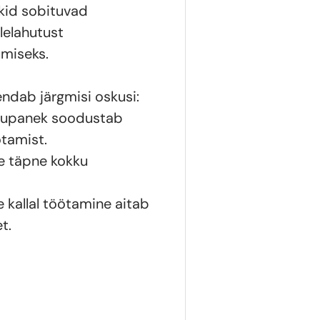
ükid sobituvad
lelahutust
umiseks.
ndab järgmisi oskusi:
kkupanek soodustab
ötamist.
e täpne kokku
 kallal töötamine aitab
t.