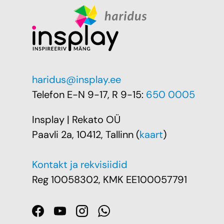
haridus@insplay.ee
Telefon E-N 9-17, R 9-15:
650 0005
Insplay | Rekato OÜ
Paavli 2a, 10412, Tallinn (
kaart
)
Kontakt ja rekvisiidid
Reg 10058302, KMK EE100057791
Facebook
YouTube
Instagram
WhatsApp