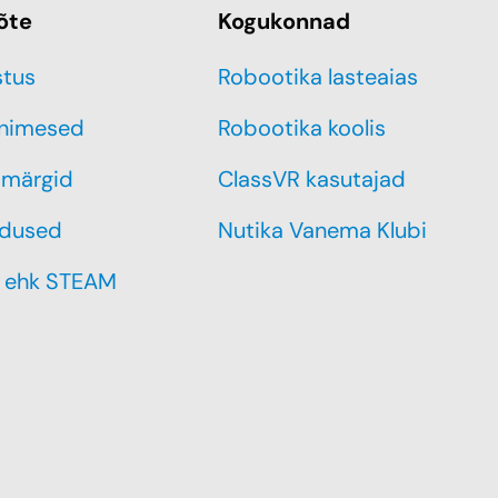
õte
Kogukonnad
stus
Robootika lasteaias
inimesed
Robootika koolis
märgid
ClassVR kasutajad
dused
Nutika Vanema Klubi
 ehk STEAM