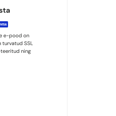
sta
ie e-pood on
n turvatud SSL
teeritud ning