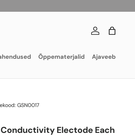
Logi sisse
Kott
ahendused
Õppematerjalid
Ajaveeb
ekood:
GSN0017
 Conductivity Electode Each