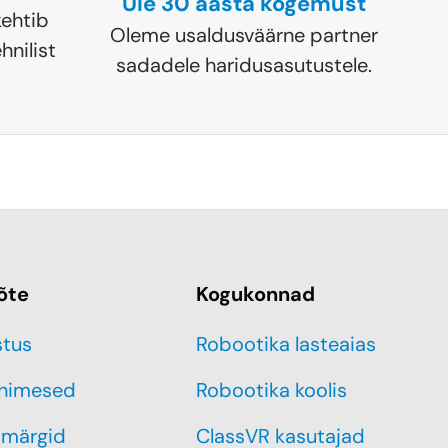
Üle 30 aasta kogemust
ehtib
Oleme usaldusväärne partner
hnilist
sadadele haridusasutustele.
õte
Kogukonnad
stus
Robootika lasteaias
inimesed
Robootika koolis
märgid
ClassVR kasutajad