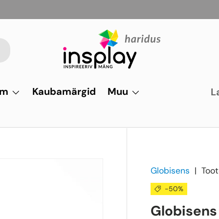
um
Kaubamärgid
Muu
L
Globisens
|
Toot
-50%
Globisens