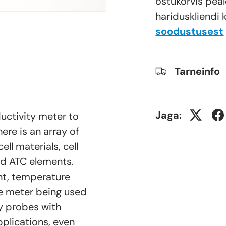
ostukorvis peal
hariduskliendi 
soodustusest
Tarneinfo
Jaga:
uctivity meter to
ere is an array of
ell materials, cell
nd ATC elements.
nt, temperature
e meter being used
y probes with
pplications, even