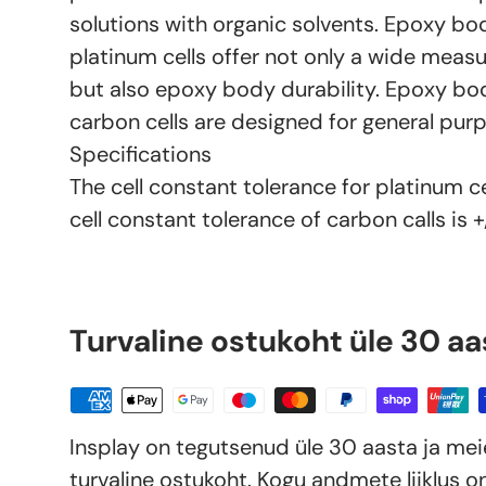
solutions with organic solvents. Epoxy b
platinum cells offer not only a wide measu
but also epoxy body durability. Epoxy bo
carbon cells are designed for general pu
Specifications
The cell constant tolerance for platinum ce
cell constant tolerance of carbon calls is 
Turvaline ostukoht üle 30 aa
Insplay on tegutsenud üle 30 aasta ja me
turvaline ostukoht. Kogu andmete liiklus o