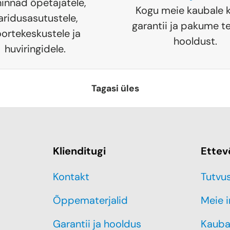
hinnad õpetajatele,
Kogu meie kaubale k
aridusasutustele,
garantii ja pakume te
ortekeskustele ja
hooldust.
huviringidele.
Tagasi üles
Klienditugi
Ettev
Kontakt
Tutvu
Õppematerjalid
Meie 
Garantii ja hooldus
Kauba