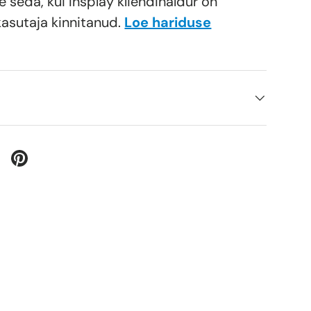
e seda, kui Insplay kliendihaldur on
kasutaja kinnitanud.
Loe hariduse