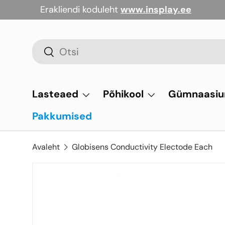
Erakliendi koduleht
www.insplay.ee
Jäta vahele
Otsi
Otsi
Lasteaed
Põhikool
Gümnaasi
Pakkumised
Avaleht
Globisens Conductivity Electode Each