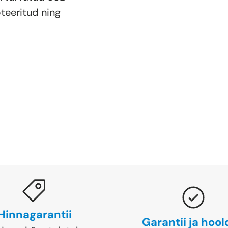
teeritud ning
Hinnagarantii
Garantii ja hoo