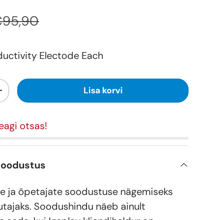
€95,90
uctivity Electode Each
Lisa korvi
+
eagi otsas!
soodustus
e ja õpetajate soodustuse nägemiseks
utajaks. Soodushindu näeb ainult