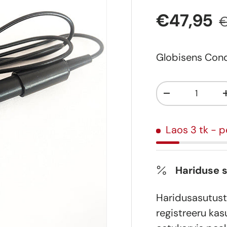
€47,95
Globisens Cond
Kogus
-
Laos 3 tk
- p
Hariduse 
Haridusasutust
registreeru kas