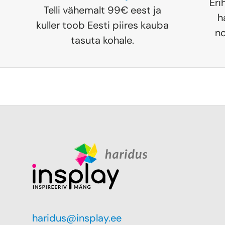
Eri
Telli vähemalt 99€ eest ja
h
kuller toob Eesti piires kauba
no
tasuta kohale.
haridus@insplay.ee