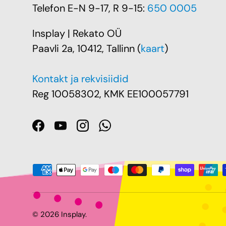
Telefon E-N 9-17, R 9-15:
650 0005
Insplay | Rekato OÜ
Paavli 2a, 10412, Tallinn (
kaart
)
Kontakt ja rekvisiidid
Reg 10058302, KMK EE100057791
Facebook
YouTube
Instagram
WhatsApp
Makseviis sobib
© 2026
Insplay
.