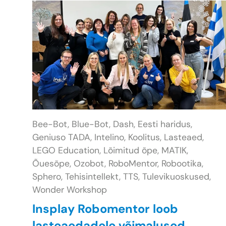
Bee-Bot,
Blue-Bot,
Dash,
Eesti haridus,
Geniuso TADA,
Intelino,
Koolitus,
Lasteaed,
LEGO Education,
Lõimitud õpe,
MATIK,
Õuesõpe,
Ozobot,
RoboMentor,
Robootika,
Sphero,
Tehisintellekt,
TTS,
Tulevikuoskused,
Wonder Workshop
Insplay Robomentor loob
lasteaedadele võimalused