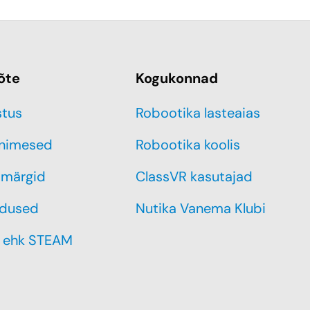
õte
Kogukonnad
stus
Robootika lasteaias
inimesed
Robootika koolis
märgid
ClassVR kasutajad
dused
Nutika Vanema Klubi
 ehk STEAM