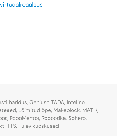
virtuaalreaalsus
esti haridus,
Geniuso TADA,
Intelino,
steaed,
Lõimitud õpe,
Makeblock,
MATIK,
bot,
RoboMentor,
Robootika,
Sphero,
kt,
TTS,
Tulevikuoskused