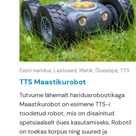
Eesti haridus,
Lasteaed,
Matik,
Õuesõpe,
TTS
TTS Maastikurobot
Tutvume lähemalt haridusrobootikaga
Maastikurobot on esimene TTS-i
toodetud robot, mis on disainitud
spetsiaalselt õues kasutamiseks. Robotil
on toekas korpus ning suured ja