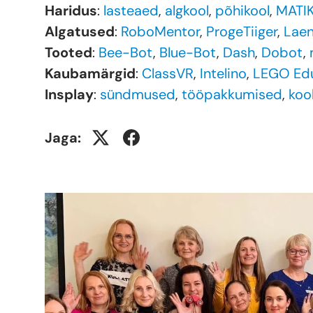
Haridus
:
lasteaed
,
algkool
,
põhikool
,
MATI
Algatused
:
RoboMentor
,
ProgeTiiger
,
Lae
Tooted
:
Bee-Bot
,
Blue-Bot
,
Dash
,
Dobot
,
Kaubamärgid
:
ClassVR
,
Intelino
,
LEGO Ed
Insplay
:
sündmused
,
tööpakkumised
,
koo
Jaga: