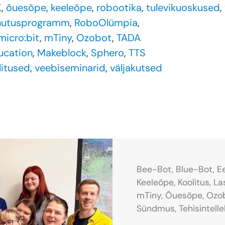
K
,
õuesõpe
,
keeleõpe
,
robootika
,
tulevikuoskused
,
nutusprogramm
,
RoboOlümpia
,
micro:bit
,
mTiny
,
Ozobot
,
TADA
ucation
,
Makeblock
,
Sphero
,
TTS
litused
,
veebiseminarid
,
väljakutsed
Bee-Bot,
Blue-Bot,
E
Keeleõpe,
Koolitus,
La
mTiny,
Õuesõpe,
Ozo
Sündmus,
Tehisintelle