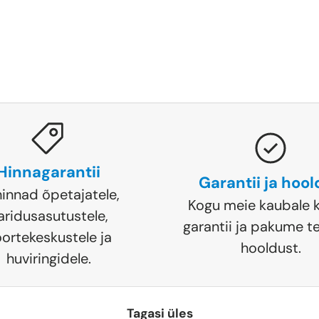
Hinnagarantii
Garantii ja hoo
hinnad õpetajatele,
Kogu meie kaubale k
aridusasutustele,
garantii ja pakume te
ortekeskustele ja
hooldust.
huviringidele.
Tagasi üles