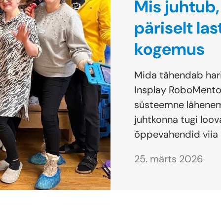
Mis juhtub,
päriselt la
kogemus
Mida tähendab har
Insplay RoboMentor
süsteemne lähenem
juhtkonna tugi loo
õppevahendid viia i
25. märts 2026