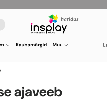
um
Kaubamärgid
Muu
L
se ajaveeb