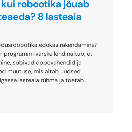
 kui robootika jõuab
steaeda? 8 lasteaia
idusrobootika edukas rakendamine?
 programmi värske lend näitab, et
ine, sobivad õppevahendid ja
vad muutuse, mis aitab uudsed
gasse lasteaia rühma ja toetab...