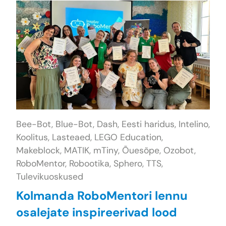
Bee-Bot,
Blue-Bot,
Dash,
Eesti haridus,
Intelino,
Koolitus,
Lasteaed,
LEGO Education,
Makeblock,
MATIK,
mTiny,
Õuesõpe,
Ozobot,
RoboMentor,
Robootika,
Sphero,
TTS,
Tulevikuoskused
Kolmanda RoboMentori lennu
osalejate inspireerivad lood