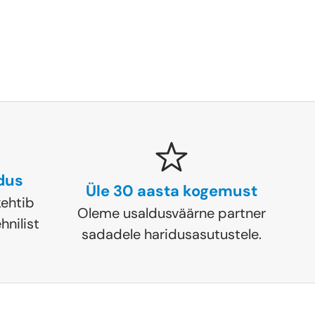
ldus
Üle 30 aasta kogemust
ehtib
Oleme usaldusväärne partner
hnilist
sadadele haridusasutustele.