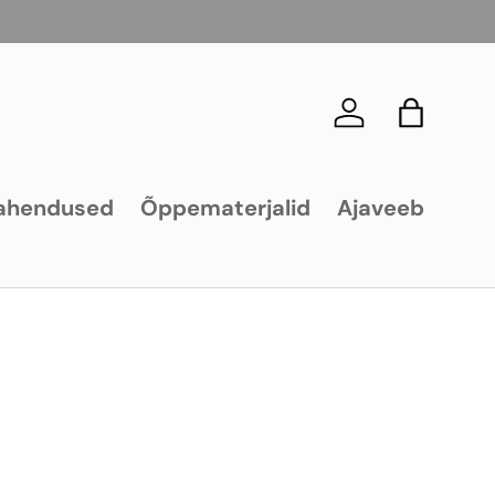
Logi sisse
Kott
ahendused
Õppematerjalid
Ajaveeb