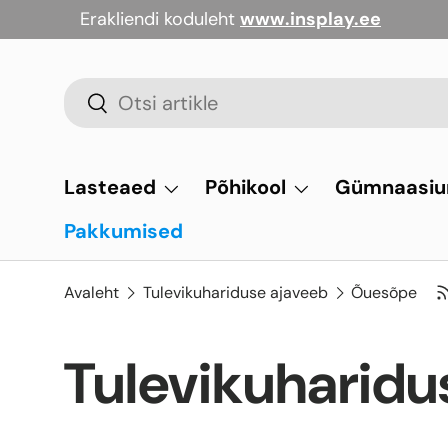
Erakliendi koduleht
www.insplay.ee
Jäta vahele
Otsi
Otsi
Lasteaed
Põhikool
Gümnaasi
Pakkumised
Avaleht
Tulevikuhariduse ajaveeb
Õuesõpe
Tulevikuharidu