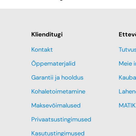
Klienditugi
Ettev
Kontakt
Tutvu
Õppematerjalid
Meie 
Garantii ja hooldus
Kauba
Kohaletoimetamine
Lahen
Maksevõimalused
MATIK
Privaatsustingimused
Kasutustingimused