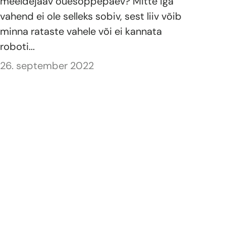
meeldejääv õuesõppepäev? Mitte iga
vahend ei ole selleks sobiv, sest liiv võib
minna rataste vahele või ei kannata
roboti...
26. september 2022