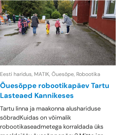
Eesti haridus,
MATIK,
Õuesõpe,
Robootika
Õuesõppe robootikapäev Tartu
Lasteaed Kannikeses
Tartu linna ja maakonna alushariduse
sõbradKuidas on võimalik
robootikaseadmetega korraldada üks